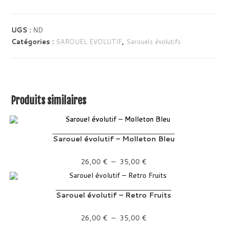
UGS :
ND
Catégories :
SAROUEL EVOLUTIF
,
Sarouels évolutifs
Produits similaires
Sarouel évolutif – Molleton Bleu
Plage de prix : 26,00 € à 35,00 €
26,00
€
–
35,00
€
Sarouel évolutif – Retro Fruits
Plage de prix : 26,00 € à 35,00 €
26,00
€
–
35,00
€