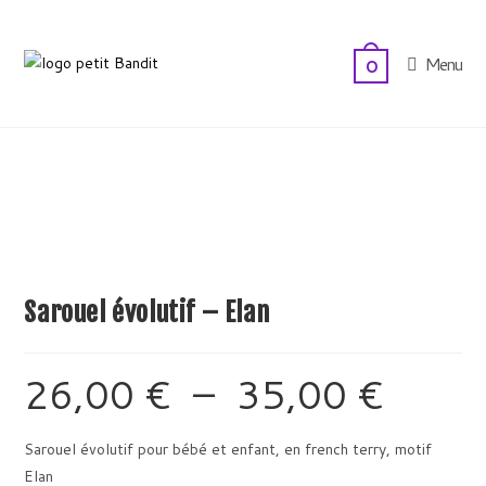
Skip
to
Menu
0
content
Sarouel évolutif – Elan
26,00
€
–
35,00
€
Plage
de
prix :
26,00 €
à
Sarouel évolutif pour bébé et enfant, en french terry, motif
35,00 €
Elan