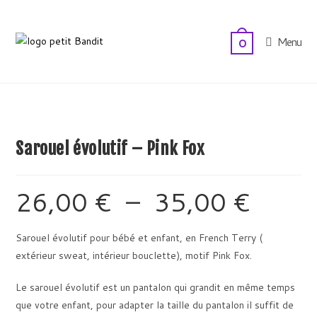
Skip
to
Menu
0
content
Sarouel évolutif – Pink Fox
26,00
€
–
35,00
€
Plage
de
prix :
26,00 €
à
Sarouel évolutif pour bébé et enfant, en French Terry (
35,00 €
extérieur sweat, intérieur bouclette), motif Pink Fox.
Le sarouel évolutif est un pantalon qui grandit en même temps
que votre enfant, pour adapter la taille du pantalon il suffit de