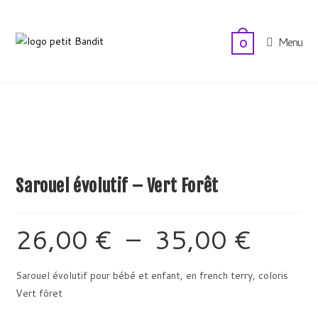
Skip
to
Menu
0
content
Sarouel évolutif – Vert Forêt
26,00
€
–
35,00
€
Plage
de
prix :
26,00 €
à
Sarouel évolutif pour bébé et enfant, en french terry, coloris
35,00 €
Vert fôret