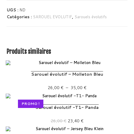
UGS :
ND
Catégories :
SAROUEL EVOLUTIF
,
Sarouels évolutifs
Produits similaires
Sarouel évolutif – Molleton Bleu
Plage de prix : 26,00 € à 35,00 €
26,00
€
–
35,00
€
PROMO !
Sarouel évolutif -T1- Panda
Le prix initial était : 26,00 €.
Le prix actuel est : 23,40 €.
26,00
€
23,40
€