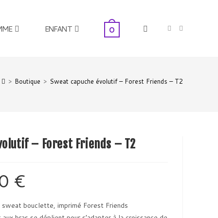
MME
ENFANT
Toggle
0
>
Boutique
>
Sweat capuche évolutif – Forest Friends – T2
website
olutif – Forest Friends – T2
search
00
€
Le
prix
actuel
est :
35,00 €.
 sweat bouclette, imprimé Forest Friends
 aux bras se déplient pour s’adapter à la croissance de