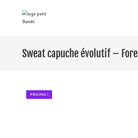
Skip
to
content
Sweat capuche évolutif – Fore
PROMO !