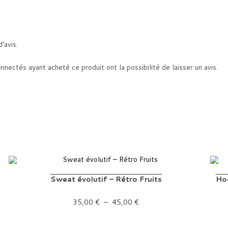
d’avis.
onnectés ayant acheté ce produit ont la possibilité de laisser un avis.
Sweat évolutif – Rétro Fruits
Ho
Plage de prix : 35,00 € à 45,00 €
35,00
€
–
45,00
€