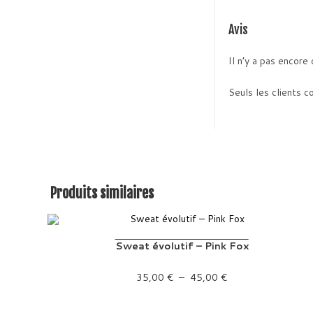
Avis
Il n’y a pas encore 
Seuls les clients c
Produits similaires
Sweat évolutif – Pink Fox
Plage de prix : 35,00 € à 45,00 €
35,00
€
–
45,00
€