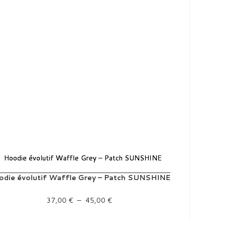
odie évolutif Waffle Grey – Patch SUNSHINE
Plage de prix : 37,00 € à 45,00 €
37,00
€
–
45,00
€