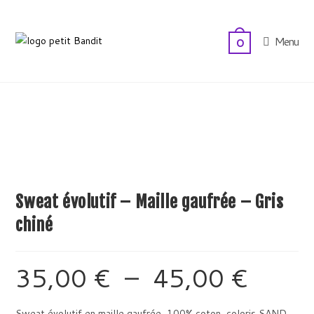
Skip
to
Menu
0
content
Sweat évolutif – Maille gaufrée – Gris
chiné
35,00
€
–
45,00
€
Plage
de
prix :
35,00 €
à
Sweat évolutif en maille gaufrée, 100% coton, coloris SAND.