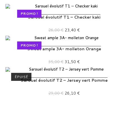
t
i
PROMO !
v
Sarouel évolutif T1 – Checker kaki
e
Le prix initial était : 26,00 €.
Le prix actuel est : 23,40 €.
:
26,00
€
23,40
€
PROMO !
Sweat ample 3A- molleton Orange
Le prix initial était : 35,00 €.
Le prix actuel est : 31,50 €.
35,00
€
31,50
€
ÉPUISÉ
Sarouel évolutif T2 – Jersey vert Pomme
Le prix initial était : 29,00 €.
Le prix actuel est : 26,10 €.
29,00
€
26,10
€