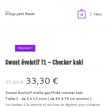
Skip
to
Menu
0
content
PROMO !
Sweat évolutif T1 – Checker kaki
33,30
€
Le
Le
37,00
€
prix
prix
initial
actuel
était :
est :
37,00 €.
33,30 €.
Sweat évolutif maille gauffrée checker kaki.
Taille 1 : de 3 à 12 mois ( de 60 à 74 cm environ )
Les bandes à la ceinture et aux bras se déplient pour s’adapter