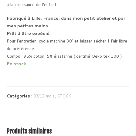
à la croissance de l’enfant.
Fabriqué à Lille, France, dans mon petit atelier et par
mes petites mains.
Prêt à être expédié.
Pour l’entretien, cycle machine 30° et laisser sécher à l’air libre
de préférence.
Compo : 95% coton, 5% élastanne ( certifié Oeko tex 100 )
En stock
A
l
Catégories :
03/12 mois
,
STOCK
t
e
r
n
a
Produits similaires