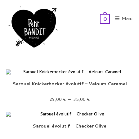
Skip
to
Menu
0
content
Sarouel Knickerbocker évolutif – Velours Caramel
Plage de prix : 29,00 € à 35,00 €
29,00
€
–
35,00
€
Sarouel évolutif – Checker Olive